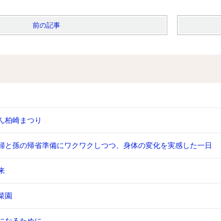
前の記事
ん柏崎まつり
婦と孫の帰省準備にワクワクしつつ、身体の変化を実感した一日
来
菜園
になるために