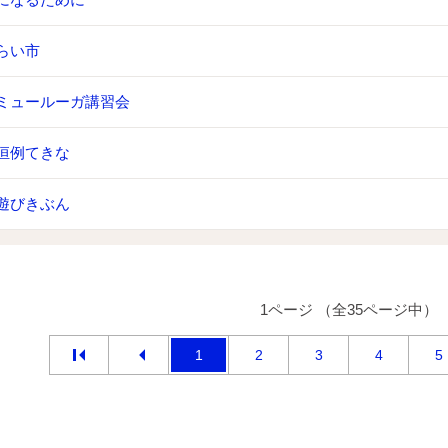
らい市
ミュールーガ講習会
恒例てきな
遊びきぶん
1ページ （全35ページ中）
1
2
3
4
5