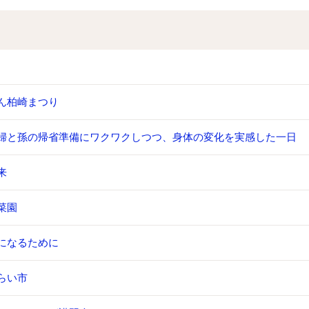
ん柏崎まつり
婦と孫の帰省準備にワクワクしつつ、身体の変化を実感した一日
来
菜園
になるために
らい市