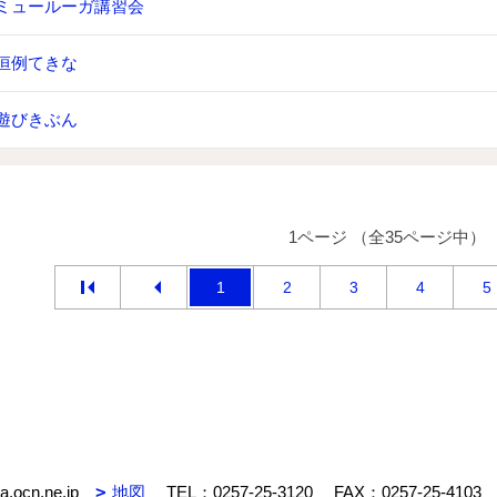
ミュールーガ講習会
恒例てきな
遊びきぶん
1ページ （全35ページ中）
1
2
3
4
5
.ocn.ne.jp
地図
TEL：
0257-25-3120
FAX：0257-25-4103