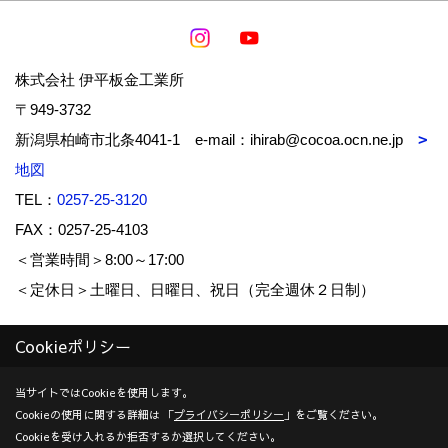
株式会社 伊平板金工業所
〒949-3732
新潟県柏崎市北条4041-1 e-mail：ihirab@cocoa.ocn.ne.jp
地図
TEL：
0257-25-3120
FAX：0257-25-4103
＜営業時間＞8:00～17:00
＜定休日＞土曜日、日曜日、祝日（完全週休２日制）
Cookieポリシー
Copyright (c) IHIRA-BANKIN-KOUGYOUSYO Co.,Ltd. All Rights
Reserved.
当サイトではCookieを使用します。
Cookieの使用に関する詳細は 「
プライバシーポリシー
」をご覧ください。
Produced by
ゴデスクリエイト
Cookieを受け入れるか拒否するか選択してください。