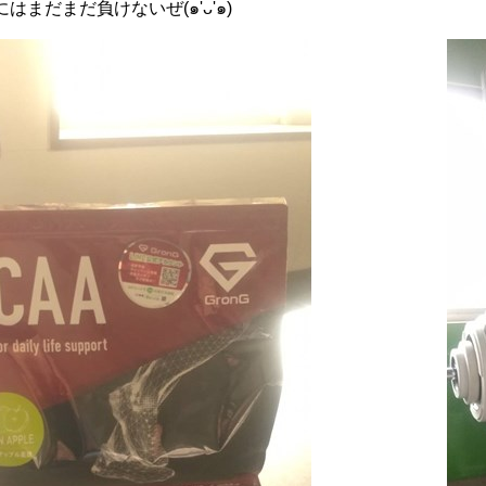
まだまだ負けないぜ(๑'ᴗ'๑)