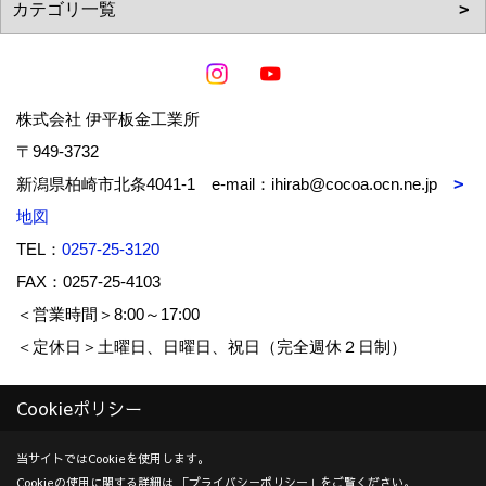
株式会社 伊平板金工業所
〒949-3732
新潟県柏崎市北条4041-1 e-mail：ihirab@cocoa.ocn.ne.jp
地図
TEL：
0257-25-3120
FAX：0257-25-4103
＜営業時間＞8:00～17:00
＜定休日＞土曜日、日曜日、祝日（完全週休２日制）
Cookieポリシー
Copyright (c) IHIRA-BANKIN-KOUGYOUSYO Co.,Ltd. All Rights
Reserved.
当サイトではCookieを使用します。
Cookieの使用に関する詳細は 「
プライバシーポリシー
」をご覧ください。
Produced by
ゴデスクリエイト