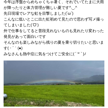
今年は序盤からめちゃくちゃ暑く、それでいてたまに大雨
が降ったりと体力管理が難しい夏です^._.^
先日現場でレアな虹を目撃しました(´ω`)
こんなに低いとこに出た虹初めて見たので思わず写メ撮っ
てしまいました(ˊᗜˋ)
外で仕事をしてると普段見れないものも見れたり変わった
発見があって面白いです
そんなのも楽しみながら残りの夏を乗り切りたいと思いま
す( ･ ´｀(●)
みなさんも熱中症に気をつけてご安全に( ´ ꒳ ` )ﾉ