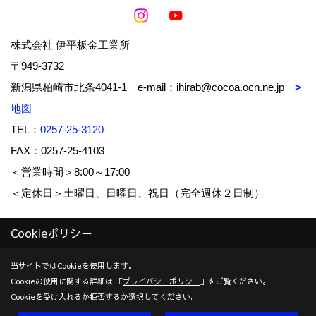
株式会社 伊平板金工業所
〒949-3732
新潟県柏崎市北条4041-1 e-mail：ihirab@cocoa.ocn.ne.jp
地図
TEL：
0257-25-3120
FAX：0257-25-4103
＜営業時間＞8:00～17:00
＜定休日＞土曜日、日曜日、祝日（完全週休２日制）
Cookieポリシー
Copyright (c) IHIRA-BANKIN-KOUGYOUSYO Co.,Ltd. All Rights
Reserved.
当サイトではCookieを使用します。
Cookieの使用に関する詳細は 「
プライバシーポリシー
」をご覧ください。
Produced by
ゴデスクリエイト
Cookieを受け入れるか拒否するか選択してください。