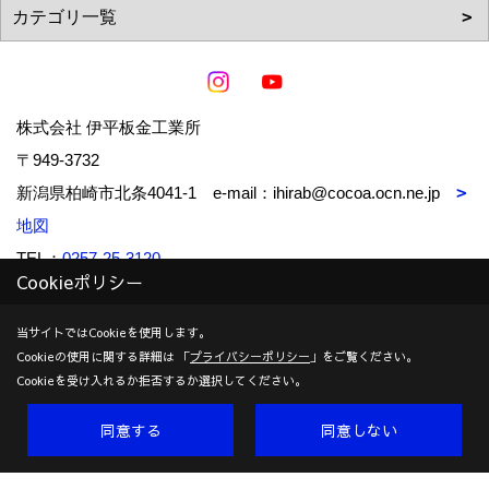
株式会社 伊平板金工業所
〒949-3732
新潟県柏崎市北条4041-1 e-mail：ihirab@cocoa.ocn.ne.jp
地図
TEL：
0257-25-3120
Cookieポリシー
FAX：0257-25-4103
＜営業時間＞8:00～17:00
当サイトではCookieを使用します。
＜定休日＞土曜日、日曜日、祝日（完全週休２日制）
Cookieの使用に関する詳細は 「
プライバシーポリシー
」をご覧ください。
Cookieを受け入れるか拒否するか選択してください。
同意する
同意しない
Copyright (c) IHIRA-BANKIN-KOUGYOUSYO Co.,Ltd. All Rights
Reserved.