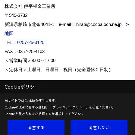
株式会社 伊平板金工業所
〒949-3732
新潟県柏崎市北条4041-1 e-mail：ihirab@cocoa.ocn.ne.jp
地図
TEL：
0257-25-3120
FAX：0257-25-4103
＜営業時間＞8:00～17:00
＜定休日＞土曜日、日曜日、祝日（完全週休２日制）
Cookieポリシー
Copyright (c) IHIRA-BANKIN-KOUGYOUSYO Co.,Ltd. All Rights
Reserved.
当サイトではCookieを使用します。
Cookieの使用に関する詳細は 「
プライバシーポリシー
」をご覧ください。
Produced by
ゴデスクリエイト
Cookieを受け入れるか拒否するか選択してください。
同意する
同意しない