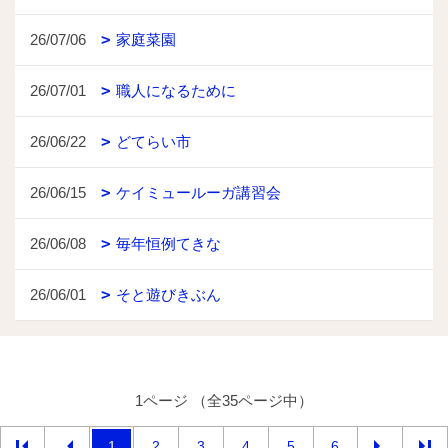
26/07/06
家庭菜園
26/07/01
職人になるために
26/06/22
どてらい市
26/06/15
ケイミュールーガ講習会
26/06/08
毎年恒例てきな
26/06/01
そと遊びきぶん
1ページ （全35ページ中）
1
2
3
4
5
6