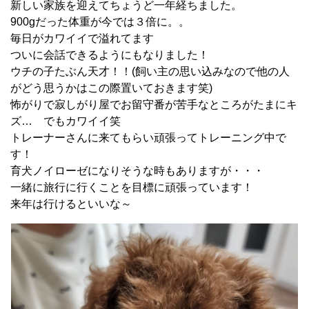
新しい家族を迎えてちょうど一年経ちました。
900gだった体重が今では３倍に。。
毎日がカワイイで溢れてます
ついに会話できるようにもなりました！
ウチの子たぶん天才！！(飼い主の思い込みなので他の人
がどう思うかはこの際置いておきます笑)
怖がりで寂しがり屋でお留守番が苦手なところがたまにキ
ズ… でもカワイイ笑
トレーナーさんに来てもらい頑張ってトレーニング中で
す！
育犬ノイローゼになりそうな時もありますが・・・
一緒に旅行に行くことを目標に頑張っています！
来年は行けるといいな～