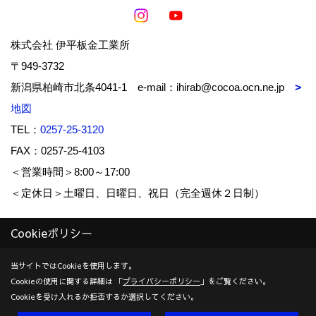
株式会社 伊平板金工業所
〒949-3732
新潟県柏崎市北条4041-1 e-mail：ihirab@cocoa.ocn.ne.jp
地図
TEL：
0257-25-3120
FAX：0257-25-4103
＜営業時間＞8:00～17:00
＜定休日＞土曜日、日曜日、祝日（完全週休２日制）
Cookieポリシー
Copyright (c) IHIRA-BANKIN-KOUGYOUSYO Co.,Ltd. All Rights
Reserved.
当サイトではCookieを使用します。
Cookieの使用に関する詳細は 「
プライバシーポリシー
」をご覧ください。
Produced by
ゴデスクリエイト
Cookieを受け入れるか拒否するか選択してください。