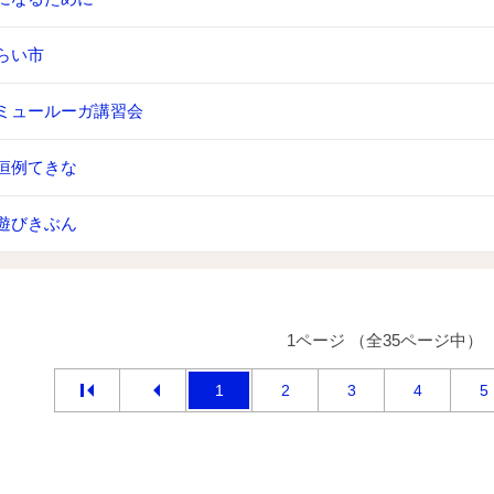
らい市
ミュールーガ講習会
恒例てきな
遊びきぶん
1ページ （全35ページ中）
1
2
3
4
5