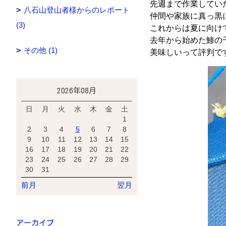
先週まで作業してい
八石山登山者様からのレポート
仲間や家族に真っ黒
(3)
これからは夏に向け
去年から始めた鯵の
その他 (1)
美味しいって評判で
2026年08月
日
月
火
水
木
金
土
1
2
3
4
5
6
7
8
9
10
11
12
13
14
15
16
17
18
19
20
21
22
23
24
25
26
27
28
29
30
31
前月
翌月
アーカイブ