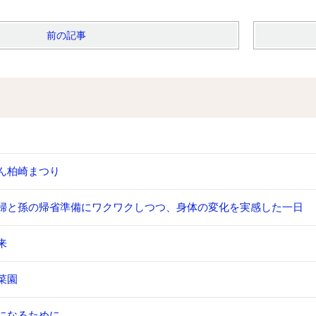
前の記事
ん柏崎まつり
婦と孫の帰省準備にワクワクしつつ、身体の変化を実感した一日
来
菜園
になるために