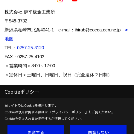
株式会社 伊平板金工業所
〒949-3732
新潟県柏崎市北条4041-1 e-mail：ihirab@cocoa.ocn.ne.jp
地図
TEL：
0257-25-3120
FAX：0257-25-4103
＜営業時間＞8:00～17:00
＜定休日＞土曜日、日曜日、祝日（完全週休２日制）
Cookieポリシー
Copyright (c) IHIRA-BANKIN-KOUGYOUSYO Co.,Ltd. All Rights
Reserved.
当サイトではCookieを使用します。
Cookieの使用に関する詳細は 「
プライバシーポリシー
」をご覧ください。
Produced by
ゴデスクリエイト
Cookieを受け入れるか拒否するか選択してください。
同意する
同意しない