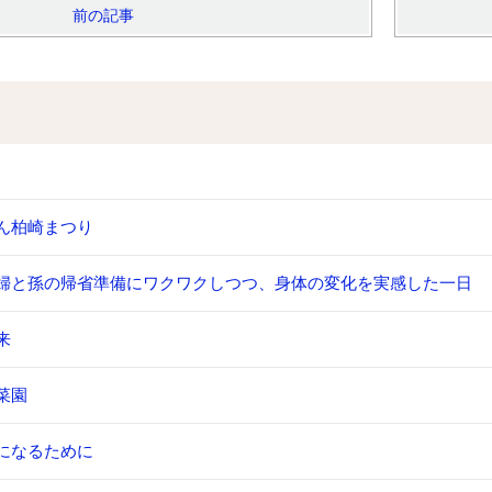
前の記事
ん柏崎まつり
婦と孫の帰省準備にワクワクしつつ、身体の変化を実感した一日
来
菜園
になるために