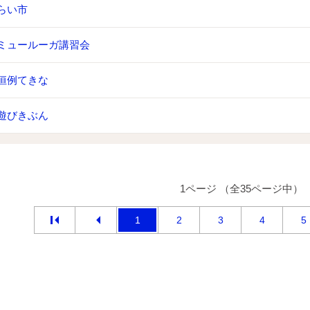
らい市
ミュールーガ講習会
恒例てきな
遊びきぶん
1ページ （全35ページ中）
1
2
3
4
5