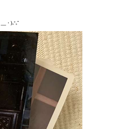
)꜆꜄꜆"