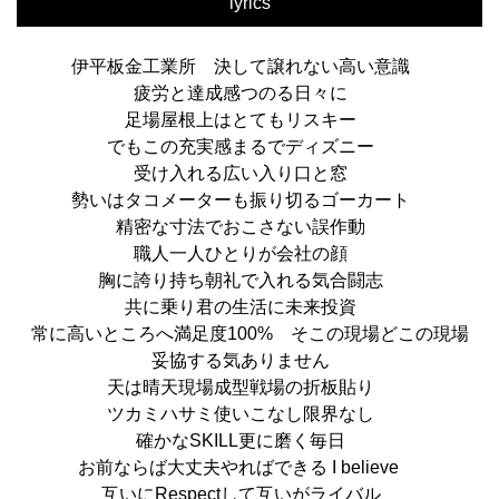
lyrics
伊平板金工業所
決して譲れない高い意識
疲労と達成感つのる日々に
足場屋根上はとてもリスキー
でもこの充実感まるでディズニー
受け入れる広い入り口と窓
勢いはタコメーターも振り切るゴーカート
精密な寸法でおこさない誤作動
職人一人ひとりが会社の顔
胸に誇り持ち朝礼で入れる気合闘志
共に乗り君の生活に未来投資
常に高いところへ満足度100%
そこの現場どこの現場
妥協する気ありません
天は晴天現場成型戦場の折板貼り
ツカミハサミ使いこなし限界なし
確かなSKILL更に磨く毎日
お前ならば大丈夫やればできる I believe
互いにRespectして互いがライバル