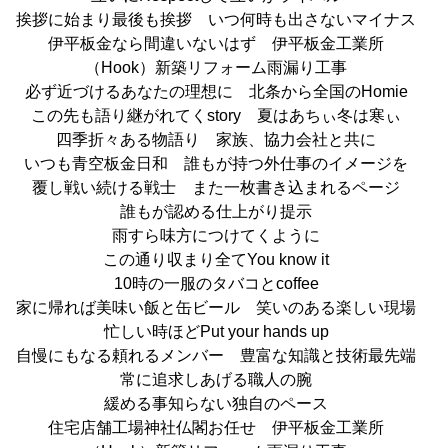
挨拶に始まり最後も挨拶
いつ何時も出さないマイナス
伊平板金なら間違いないはず
伊平板金工業所
（Hook）新築リフォーム雨漏り工事
必ず近づけるあなたの理想に
北条から全国のHomie
この先も語り継がれてくstory
夏はあちぃ冬は寒ぃ
四季折々ある物語り
家族、協力会社と共に
いつも青空板金日和
誰もが持つ外仕事のイメージを
覆し戦い続ける戦士
また一枚書き込まれるページ
誰もが認める仕上がり提示
雨すら味方につけてくように
この通り収まり全てYou know it
10時の一服のタバコとcoffee
家に帰れば美味い飯と缶ビール
笑いのある楽しい現場
忙しい時ほどPut your hands up
自慢にもなる頼れるメンバー
豊富な知識と技術最先端
常に追求しあげる職人の腕
緩める事知らない独自のペース
住宅店舗工場神社仏閣お任せ
伊平板金工業所