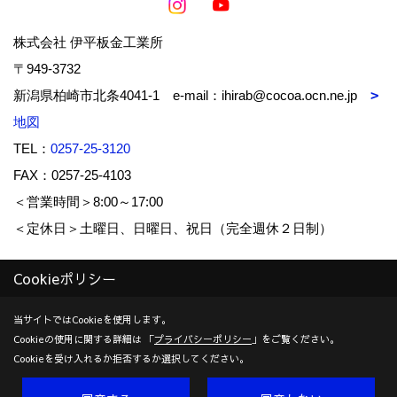
株式会社 伊平板金工業所
〒949-3732
新潟県柏崎市北条4041-1 e-mail：ihirab@cocoa.ocn.ne.jp
地図
TEL：
0257-25-3120
FAX：0257-25-4103
＜営業時間＞8:00～17:00
＜定休日＞土曜日、日曜日、祝日（完全週休２日制）
Cookieポリシー
Copyright (c) IHIRA-BANKIN-KOUGYOUSYO Co.,Ltd. All Rights
Reserved.
当サイトではCookieを使用します。
Cookieの使用に関する詳細は 「
プライバシーポリシー
」をご覧ください。
Produced by
ゴデスクリエイト
Cookieを受け入れるか拒否するか選択してください。