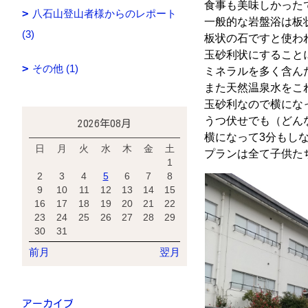
食事も美味しかった
八石山登山者様からのレポート
一般的な岩盤浴は板
(3)
板状の石ですと使わ
玉砂利状にすること
その他 (1)
ミネラルを多く含ん
また天然温泉水をこ
玉砂利なので横にな
うつ伏せでも（どん
2026年08月
横になって3分もし
日
月
火
水
木
金
土
プランは全て子供た
1
2
3
4
5
6
7
8
9
10
11
12
13
14
15
16
17
18
19
20
21
22
23
24
25
26
27
28
29
30
31
前月
翌月
アーカイブ