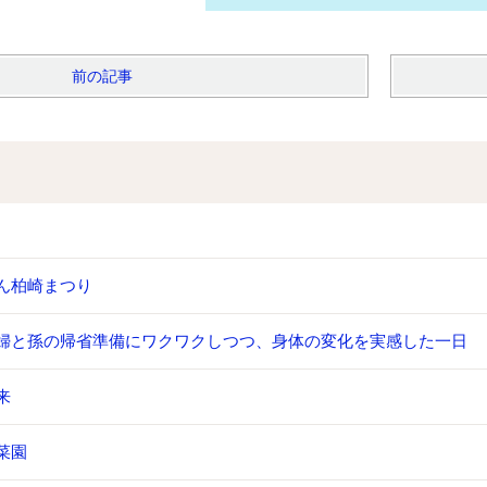
前の記事
ん柏崎まつり
婦と孫の帰省準備にワクワクしつつ、身体の変化を実感した一日
来
菜園