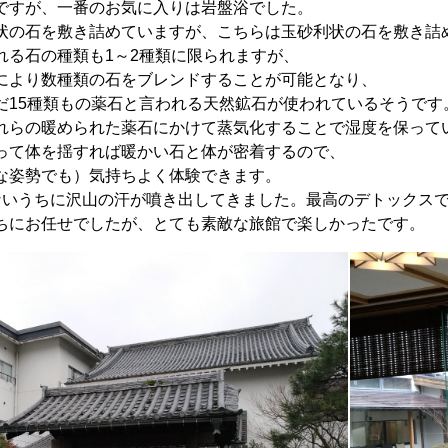
ですが、一番のお気に入りは岩盤浴でした。
状の石を敷き詰めていますが、こちらは玉砂利状の石を敷き詰
れる石の種類も1～2種類に限られますが、
により数種類の石をブレンドすることが可能となり、
だ15種類もの薬石と言われる天然鉱石が使われているそうです
れらの暖められた薬石にかけて蒸気化することで湿度を保って
って体を揺すれば暖かい石と体が密着するので、
な姿勢でも）気持ちよく体験できます。
ないうちに沢山の汗が噴き出してきました。最高のデトックス
ちにお任せでしたが、とても素敵な旅館で楽しかったです。