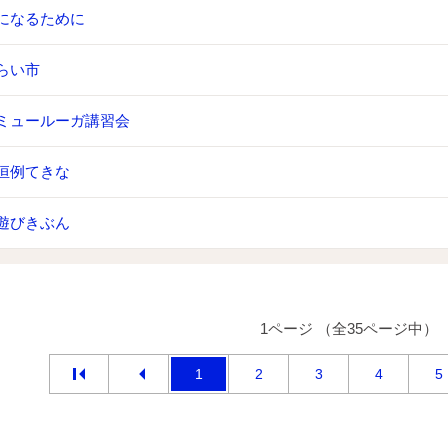
になるために
らい市
ミュールーガ講習会
恒例てきな
遊びきぶん
1ページ （全35ページ中）
1
2
3
4
5